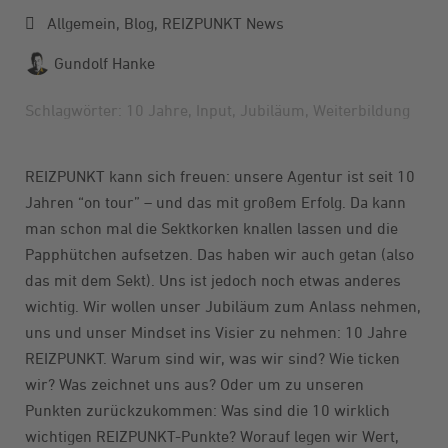
Allgemein
,
Blog
,
REIZPUNKT News
Gundolf Hanke
Schlagwörter:
10 Jahre
,
Input
,
Jubiläum
,
Weiterbildung
REIZPUNKT kann sich freuen: unsere Agentur ist seit 10
Jahren “on tour” – und das mit großem Erfolg. Da kann
man schon mal die Sektkorken knallen lassen und die
Papphütchen aufsetzen. Das haben wir auch getan (also
das mit dem Sekt). Uns ist jedoch noch etwas anderes
wichtig. Wir wollen unser Jubiläum zum Anlass nehmen,
uns und unser Mindset ins Visier zu nehmen: 10 Jahre
REIZPUNKT. Warum sind wir, was wir sind? Wie ticken
wir? Was zeichnet uns aus? Oder um zu unseren
Punkten zurückzukommen: Was sind die 10 wirklich
wichtigen REIZPUNKT-Punkte? Worauf legen wir Wert,