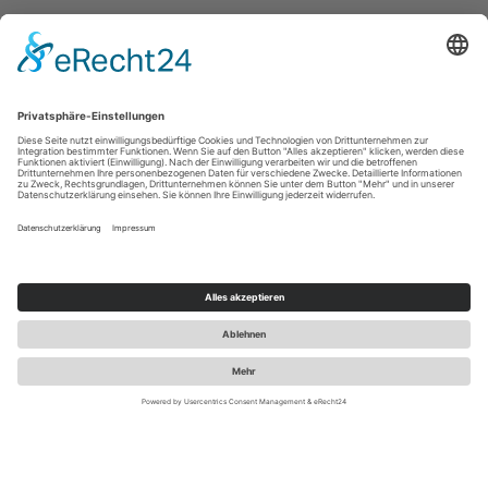
LUST AUF REIZENDE NEWS ZU
MARKE.POS.DIGITAL?