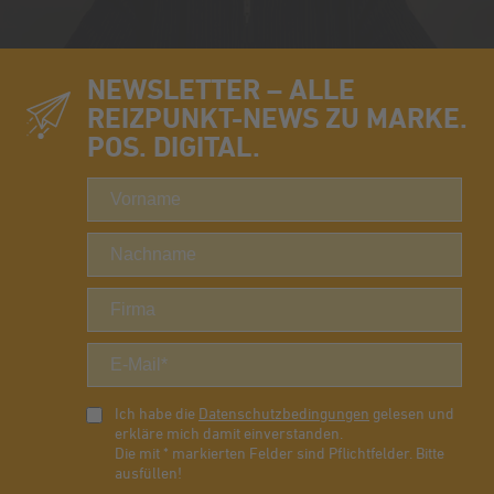
NEWSLETTER – ALLE
REIZPUNKT-NEWS ZU MARKE.
POS. DIGITAL.
Ich habe die
Datenschutzbedingungen
gelesen und
erkläre mich damit einverstanden.
Die mit * markierten Felder sind Pflichtfelder. Bitte
ausfüllen!