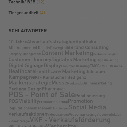
Technik/ B2B
(12)
Tiergesundheit
(4)
SCHLAGWÖRTER
Abverkaufsstrategien
Apotheke
10 Jahre
Brand Consulting
AR - Augmented Reality
Bewegtbild
Content Marketing
Category Management
Customer Insights
Customer Journey
Digitales Marketing
Digitalisierung
Digital Signage
Display
FMCG
Employer Branding
FMCG-Branche
Healthcare
Healthcare Marketing
Jubiläum
Kampagne
KI - Künstliche Intelligenz
Markenstrategie
Messe
Onlinemarketing
Neukunde
Pharma
Package Design
POS
POS - Point of Sale
Positionierung
Promotion
POS Visibility
Produkteinführung
Social Media
Reputationsmanagement
Schulungen
Verkaufsaktionen
Videomarketing
Videoanzeigen
Videoproduktion
VKF - Verkaufsförderung
Videostrategie
Werbemittel
VR - Virtual Reality