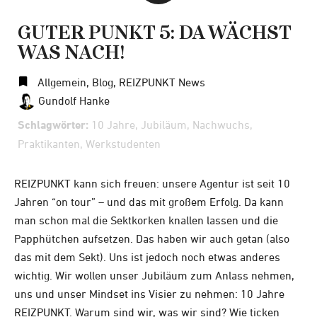
GUTER PUNKT 5: DA WÄCHST
WAS NACH!
Allgemein
,
Blog
,
REIZPUNKT News
Gundolf Hanke
Schlagwörter:
10 Jahre
,
Jubiläum
,
Nachwuchs
,
Praktikanten
,
Werkstudenten
REIZPUNKT kann sich freuen: unsere Agentur ist seit 10
Jahren “on tour” – und das mit großem Erfolg. Da kann
man schon mal die Sektkorken knallen lassen und die
Papphütchen aufsetzen. Das haben wir auch getan (also
das mit dem Sekt). Uns ist jedoch noch etwas anderes
wichtig. Wir wollen unser Jubiläum zum Anlass nehmen,
uns und unser Mindset ins Visier zu nehmen: 10 Jahre
REIZPUNKT. Warum sind wir, was wir sind? Wie ticken