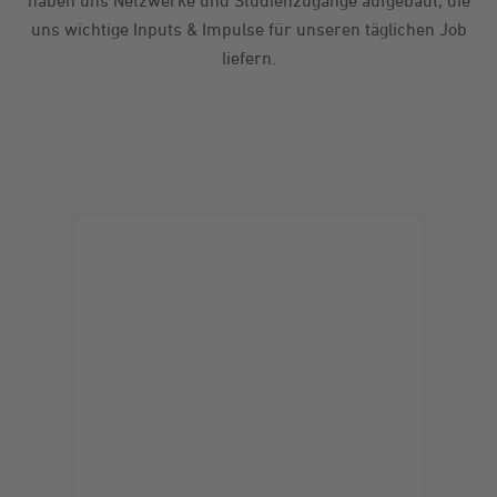
haben uns Netzwerke und Studienzugänge aufgebaut, die
uns wichtige Inputs & Impulse für unseren täglichen Job
liefern.
Mehr erfahren
der Consumer.
verankern sie langfristig im Gedächtnis
verschaffen Ihrer Marke Gehör und
Ihre erfolgreiche Markenführung,
Markenstrategie den Grundstein für
Wir legen mit der gewissenhaften