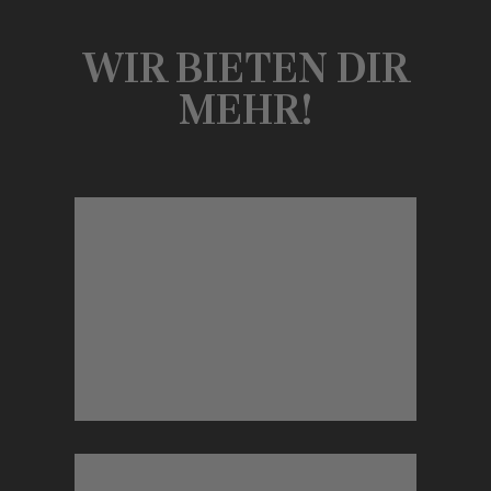
WIR BIETEN DIR
MEHR!
FREItag drin.
Urlaubstage und monatlich ein freier
Fortgeschrittene: Hier sind bis zu 32
Work-Life-Balance für