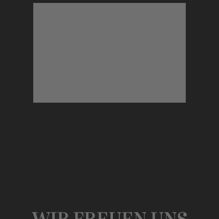
Fitness-Zuschuss.
gibt es für Dich jeden Monat einen
und bist regelmäßig im Studio? Dann
Getränke, Candy Bar. Du liebst Sport
hundefreundliches Büro, kostenfreie
Alles, was das Leben schöner macht: