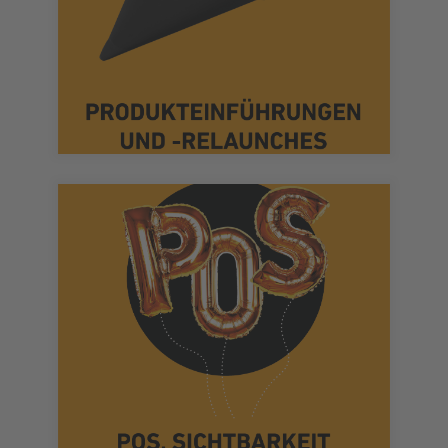
nicht immer frei von Stolpersteinen.
Der Weg von der Idee zum Verkauf ist
Wiedererkennung und Aufmerksamkeit.
Maximum an Sichtbarkeit,
crossmedial, analog, digital. Für ein
Wir stellen Ihr Produkt ins Rampenlicht –