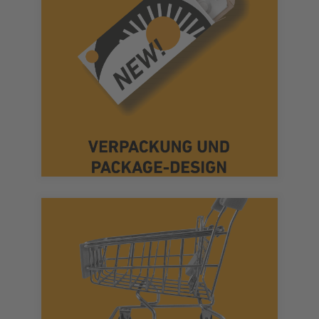
Persönlichkeit verleihen.
Produktverpackungen, die Ihrer Marke
unverwechselbare und erlebbare
Verpackungsdesign. Wir gestalten
Wir sind Ihre Spezialisten für
Managements – wir beraten Sie gerne!
optimieren? Alles eine Frage des Category
die Orientierung des Kunden im Regal