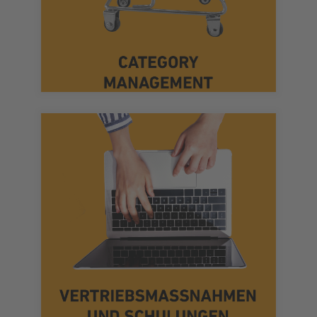
Sie möchten Impulskäufe steigern und
Medium für Sie.
Schulung – wir finden das richtige
Präsentation, als Webinar oder Online-
aufbereitet vermitteln. Ob im Dialog, als
Schulungskonzepte, die Wissen gut
Wir entwickeln Vertriebs- und