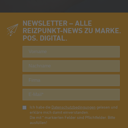
NEWSLETTER – ALLE
REIZPUNKT-NEWS ZU MARKE.
POS. DIGITAL.
Ich habe die
Datenschutzbedingungen
gelesen und
erkläre mich damit einverstanden.
Die mit * markierten Felder sind Pflichtfelder. Bitte
ausfüllen!