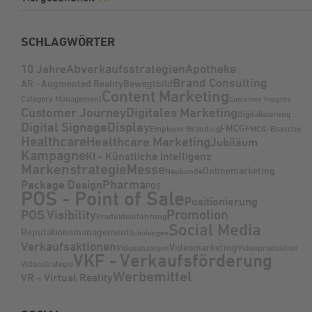
SCHLAGWÖRTER
Abverkaufsstrategien
Apotheke
10 Jahre
Brand Consulting
AR - Augmented Reality
Bewegtbild
Content Marketing
Category Management
Customer Insights
Customer Journey
Digitales Marketing
Digitalisierung
Digital Signage
Display
FMCG
Employer Branding
FMCG-Branche
Healthcare
Healthcare Marketing
Jubiläum
Kampagne
KI - Künstliche Intelligenz
Markenstrategie
Messe
Onlinemarketing
Neukunde
Pharma
Package Design
POS
POS - Point of Sale
Positionierung
Promotion
POS Visibility
Produkteinführung
Social Media
Reputationsmanagement
Schulungen
Verkaufsaktionen
Videomarketing
Videoanzeigen
Videoproduktion
VKF - Verkaufsförderung
Videostrategie
Werbemittel
VR - Virtual Reality