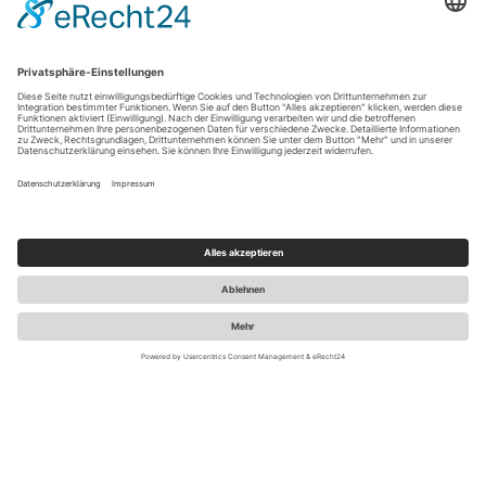
LUST AUF REIZENDE NEWS ZU
MARKE.POS.DIGITAL?