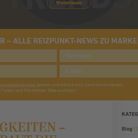
Weiterlesen
 – ALLE REIZPUNKT-NEWS ZU MARKE. 
schutzbedingungen
gelesen und erkläre mich damit einverstanden.
 Felder sind Pflichtfelder. Bitte ausfüllen!
KATEG
GKEITEN –
Blog
(1