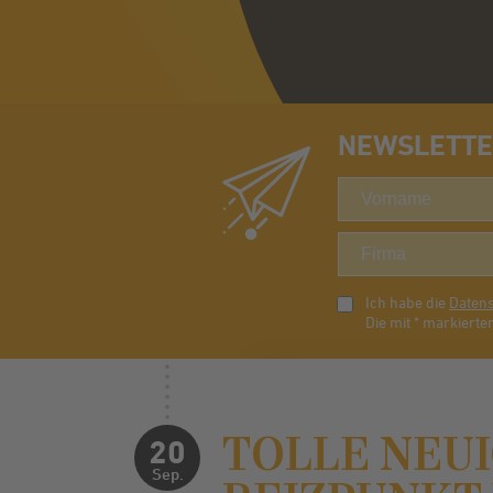
NEWSLETTER
Ich habe die
Daten
Die mit * markierten
TOLLE NEUI
20
Sep.