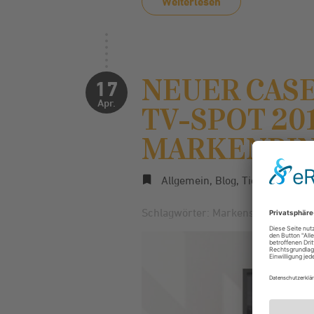
Weiterlesen
NEUER CASE
17
Apr.
TV-SPOT 20
MARKENBI
Allgemein
,
Blog
,
Tiergesundhei
Schlagwörter:
Markenstrategie
,
VKF