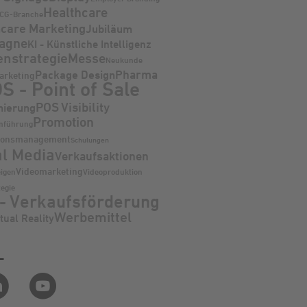
Healthcare
CG-Branche
hcare Marketing
Jubiläum
agne
KI - Künstliche Intelligenz
nstrategie
Messe
Neukunde
Pharma
Package Design
arketing
S - Point of Sale
POS Visibility
nierung
Promotion
inführung
ionsmanagement
Schulungen
al Media
Verkaufsaktionen
Videomarketing
igen
Videoproduktion
tegie
- Verkaufsförderung
Werbemittel
tual Reality
L