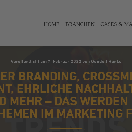
HOME
BRANCHEN
CASES & M
Veröffentlicht am 7. Februar 2023 von Gundolf Hanke
ER BRANDING, CROSSM
T, EHRLICHE NACHHAL
D MEHR – DAS WERDEN 
HEMEN IM MARKETING F