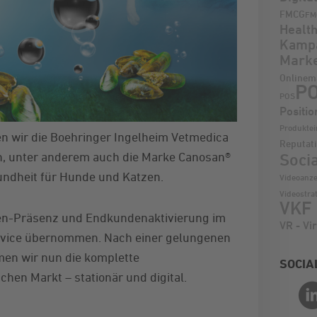
FMCG
FM
Healt
Kamp
Marke
Onlinem
PO
POS
Positio
Produkte
n wir die Boehringer Ingelheim Vetmedica
Reputat
n, unter anderem auch die Marke Canosan®
Soci
undheit für Hunde und Katzen.
Videoanze
Videostra
VKF 
ken-Präsenz und Endkundenaktivierung im
VR - Vir
ervice übernommen. Nach einer gelungenen
men wir nun die komplette
SOCIA
hen Markt – stationär und digital.