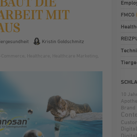
BAUT DIE
Emplo
RBEIT MIT
FMCG
AUS
Health
REIZP
iergesundheit
Kristin Goldschmitz
Techni
-Commerce
,
Healthcare
,
Healthcare Marketing
,
Tierge
SCHL
10 Jah
Apoth
Brand 
Cont
Custo
Digita
Digita