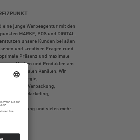
REIZPUNKT
d eine junge Werbeagentur mit den
punkten MARKE, POS und DIGITAL.
erstützen unsere Kunden bei allen
ischen und kreativen Fragen rund
 optimale Präsenz und maximale
enz von Marken und Produkten am
 in den digitalen Kanälen. Wir
Markenstrategie,
teinführung, Verpackung,
on, Content Marketing,
fsförderung,
bsunterstützung und vieles mehr.
 und analog.