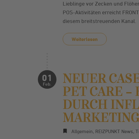
Lieblinge vor Zecken und Flöh
POS-Aktivitäten erreicht FRONTL
diesem breitstreuenden Kanal.
Weiterlesen
NEUER CASE
01
Feb.
PET CARE –
DURCH INF
MARKETING
Allgemein
,
REIZPUNKT News
,
T