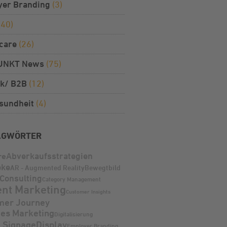
yer Branding
(3)
(40)
care
(26)
UNKT News
(75)
k/ B2B
(12)
sundheit
(4)
AGWÖRTER
Abverkaufsstrategien
re
eke
AR - Augmented Reality
Bewegtbild
Consulting
Category Management
ent Marketing
Customer Insights
mer Journey
les Marketing
Digitalisierung
l Signage
Display
Employer Branding