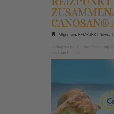
REIZPUNKT 
ZUSAMMENA
CANOSAN® 
Allgemein
,
REIZPUNKT News
,
T
Schlagwörter:
Content Marketing
,
E
Package Design