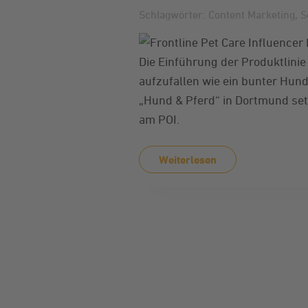
Schlagwörter:
Content Marketing
,
S
Die Einführung der Produktlini
aufzufallen wie ein bunter Hu
„Hund & Pferd“ in Dortmund set
am POI.
Weiterlesen