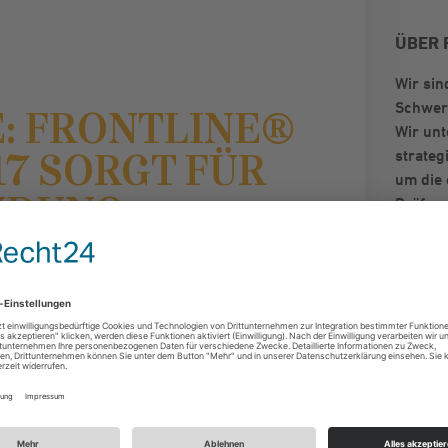
ÜBER 
Wir sin
Schwer
: FRONTLINE®
Wir unt
17 SORGT FÜR
strateg
um die
NDUNG
Präfer
POS und
können 
t
Kristin Goldschmitz
Produk
Promoti
 - Verkaufsförderung
Verkau
Vertrie
Digital