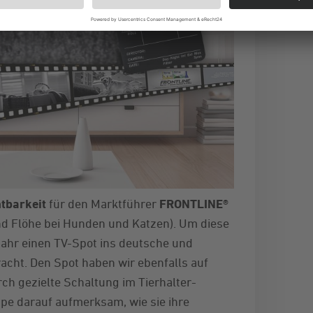
htbarkeit
für den Marktführer
FRONTLINE®
nd Flöhe bei Hunden und Katzen). Um diese
Jahr einen TV-Spot ins deutsche und
acht. Den Spot haben wir ebenfalls auf
rch gezielte Schaltung im Tierhalter-
pe darauf aufmerksam, wie sie ihre