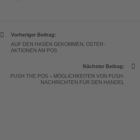
Mehr Informationen
Vorheriger Beitrag:
Akzeptieren
AUF DEN HASEN GEKOMMEN: OSTER-
powered by
Usercentrics Consent Management
AKTIONEN AM POS
Platform
&
eRecht24
Nächster Beitrag:
PUSH THE POS – MÖGLICHKEITEN VON PUSH-
NACHRICHTEN FÜR DEN HANDEL