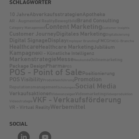
SCHLAGWÖRTER
Abverkaufsstrategien
Apotheke
10 Jahre
Brand Consulting
AR - Augmented Reality
Bewegtbild
Content Marketing
Category Management
Customer Insights
Customer Journey
Digitales Marketing
Digitalisierung
Digital Signage
Display
FMCG
Employer Branding
FMCG-Branche
Healthcare
Healthcare Marketing
Jubiläum
Kampagne
KI - Künstliche Intelligenz
Markenstrategie
Messe
Onlinemarketing
Neukunde
Pharma
Package Design
POS
POS - Point of Sale
Positionierung
Promotion
POS Visibility
Produkteinführung
Social Media
Reputationsmanagement
Schulungen
Verkaufsaktionen
Videomarketing
Videoanzeigen
Videoproduktion
VKF - Verkaufsförderung
Videostrategie
Werbemittel
VR - Virtual Reality
SOCIAL