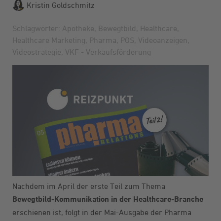
Kristin Goldschmitz
Schlagwörter:
Apotheke
,
Bewegtbild
,
Healthcare
,
Healthcare Marketing
,
Pharma
,
POS
,
Videoanzeigen
,
Videostrategie
,
VKF - Verkaufsförderung
Nachdem im April der erste Teil zum Thema
Bewegtbild-Kommunikation
in der Healthcare-Branche
erschienen ist, folgt in der Mai-Ausgabe der
Pharma