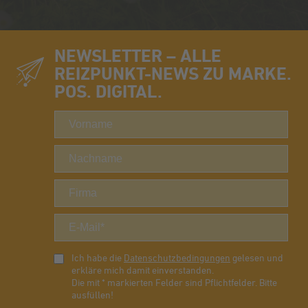
NEWSLETTER – ALLE
REIZPUNKT-NEWS ZU MARKE.
POS. DIGITAL.
Ich habe die
Datenschutzbedingungen
gelesen und
erkläre mich damit einverstanden.
Die mit * markierten Felder sind Pflichtfelder. Bitte
ausfüllen!