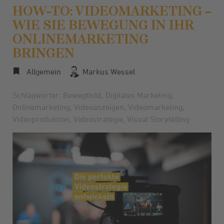
HOW-TO: VIDEOMARKETING –
WIE SIE BEWEGUNG IN IHR
ONLINEMARKETING
BRINGEN
Allgemein
Markus Wessel
Schlagwörter:
Bewegtbild
,
Digitales Marketing
,
Onlinemarketing
,
Videoanzeigen
,
Videomarketing
,
Videoproduktion
,
Videostrategie
,
Visual Storytelling