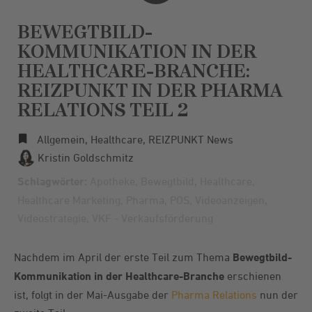
BEWEGTBILD-
KOMMUNIKATION IN DER
HEALTHCARE-BRANCHE:
REIZPUNKT IN DER PHARMA
RELATIONS TEIL 2
Allgemein
,
Healthcare
,
REIZPUNKT News
Kristin Goldschmitz
Schlagwörter:
Apotheke
,
Bewegtbild
,
Healthcare
,
Healthcare Marketing
,
Pharma
,
POS
,
Videoanzeigen
,
Videostrategie
,
VKF - Verkaufsförderung
Nachdem im April der erste Teil zum Thema
Bewegtbild-
Kommunikation
in der Healthcare-Branche
erschienen
ist, folgt in der Mai-Ausgabe der
Pharma Relations
nun der