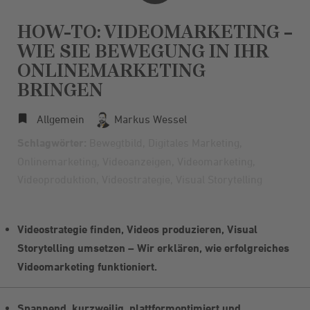
HOW-TO: VIDEOMARKETING –
WIE SIE BEWEGUNG IN IHR
ONLINEMARKETING
BRINGEN
Allgemein
Markus Wessel
Schlagwörter:
Bewegtbild
,
Digitales Marketing
,
Onlinemarketing
,
Videoanzeigen
,
Videomarketing
,
Videoproduktion
,
Videostrategie
,
Visual Storytelling
Videostrategie finden, Videos produzieren, Visual
Storytelling umsetzen – Wir erklären, wie erfolgreiches
Videomarketing funktioniert.
Spannend, kurzweilig, plattformoptimiert und