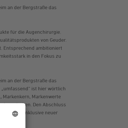
im an der Bergstraße das
ukte für die Augenchirurgie.
ualitätsprodukten von Geuder.
t. Entsprechend ambitioniert
mkeitsstark in den Fokus zu
im an der Bergstraße das
„umfassend“ ist hier wörtlich
l, Markenkern, Markenwerte
enbotschaften. Den Abschluss
llt wird – inklusive neuer