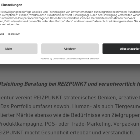
f der Suche nach einer Agentur, die Know-
det – und ist bei REIZPUNKT in Weinheim f
Verständnis für Healthcare-Themen aus, eben
für Marken und Märkte. Insofern: Wir sind
ftsleitung Beratung bei REIZPUNKT und verantwortlich f
Agentur vereint REIZPUNKT strategisches Denken, kreativ
 Das Portfolio umfasst sowohl Human- als auch Tiergesun
erter Märkte ebenso wie die Bedürfnisse von Zielgruppen
Produktkampagne, POS- oder Trade-Marketing, Verpackun
REIZPUNKT macht Gesundheit erlebbar und verständlich.