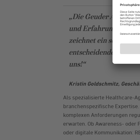
„Die Geuder AG war au
und Erfahrung verbin
zeichnet ein solides 
entscheidende Gespür 
uns!“
Kristin Goldschmitz, Geschä
Als spezialisierte Healthcare-
branchenspezifische Expertise.
komplexen Anforderungen reguli
erwarten. Ob Awareness- oder 
oder digitale Kommunikation: 