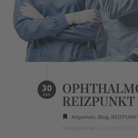
OPHTHALMO-
30
Jan.
REIZPUNKT 
Allgemein
,
Blog
,
REIZPUNK
Schlagwörter:
Augenchirurgie