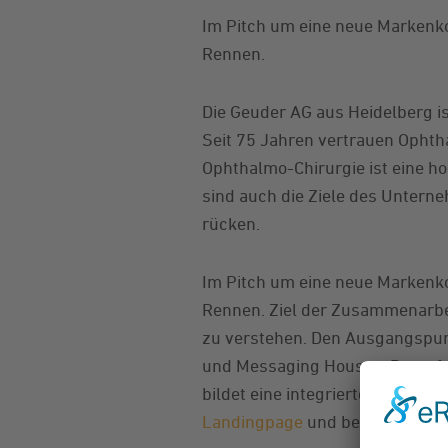
Im Pitch um eine neue Marken
Rennen.
Die Geuder AG aus Heidelberg is
Seit 75 Jahren vertrauen Ophth
Ophthalmo-Chirurgie ist eine ho
sind auch die Ziele des Untern
rücken.
Im Pitch um eine neue Marken
Rennen. Ziel der Zusammenarbei
zu verstehen. Den Ausgangspun
und Messaging Houses. Darauf 
bildet eine integrierte Markena
Landingpage
und begleitender