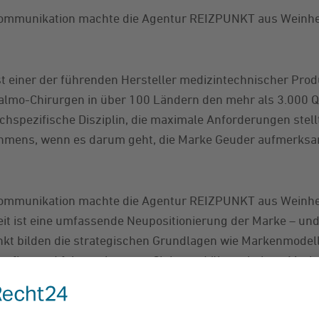
kommunikation machte die Agentur REIZPUNKT aus Weinhe
t einer der führenden Hersteller medizintechnischer Prod
almo-Chirurgen in über 100 Ländern den mehr als 3.000 Q
chspezifische Disziplin, die maximale Anforderungen stell
ehmens, wenn es darum geht, die Marke Geuder aufmerksa
kommunikation machte die Agentur REIZPUNKT aus Weinhe
t ist eine umfassende Neupositionierung der Marke – und 
kt bilden die strategischen Grundlagen wie Markenmodel
aufbauend folgen ein neuer Claim und überarbeitete Mark
ktivierungskampagne, die über verschiedene Kanäle ausgero
 Social-Media-Maßnahmen.