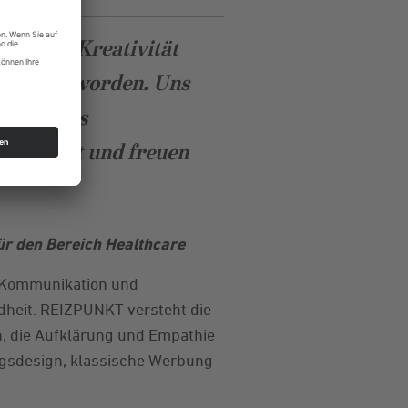
how mit Kreativität
ündig geworden. Uns
so wie das
 gespannt und freuen
ür den Bereich Healthcare
e Kommunikation und
dheit. REIZPUNKT versteht die
, die Aufklärung und Empathie
gsdesign, klassische Werbung