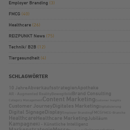
Employer Branding
(3)
FMCG
(40)
Healthcare
(26)
REIZPUNKT News
(75)
Technik/ B2B
(12)
Tiergesundheit
(4)
SCHLAGWÖRTER
Abverkaufsstrategien
Apotheke
10 Jahre
Brand Consulting
AR - Augmented Reality
Bewegtbild
Content Marketing
Category Management
Customer Insights
Customer Journey
Digitales Marketing
Digitalisierung
Digital Signage
Display
FMCG
Employer Branding
FMCG-Branche
Healthcare
Healthcare Marketing
Jubiläum
Kampagne
KI - Künstliche Intelligenz
Markenstrategie
Messe
Onlinemarketing