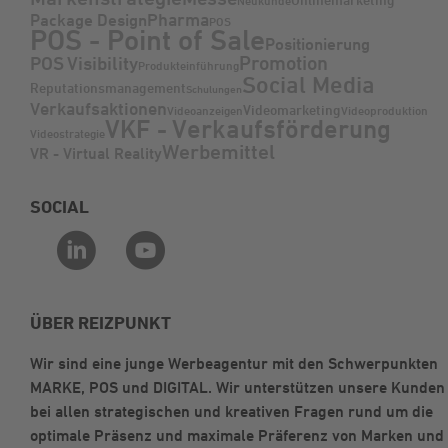
Neukunde
Pharma
Package Design
POS
POS - Point of Sale
Positionierung
Promotion
POS Visibility
Produkteinführung
Social Media
Reputationsmanagement
Schulungen
Verkaufsaktionen
Videomarketing
Videoanzeigen
Videoproduktion
VKF - Verkaufsförderung
Videostrategie
Werbemittel
VR - Virtual Reality
SOCIAL
ÜBER REIZPUNKT
Wir sind eine junge Werbeagentur mit den Schwerpunkten
MARKE, POS und DIGITAL. Wir unterstützen unsere Kunden
bei allen strategischen und kreativen Fragen rund um die
optimale Präsenz und maximale Präferenz von Marken und