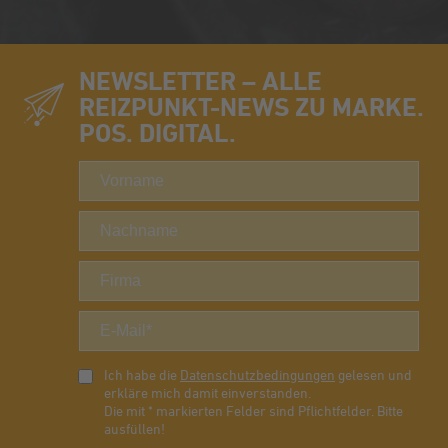
NEWSLETTER – ALLE
REIZPUNKT-NEWS ZU MARKE.
POS. DIGITAL.
Ich habe die
Datenschutzbedingungen
gelesen und
erkläre mich damit einverstanden.
Die mit * markierten Felder sind Pflichtfelder. Bitte
ausfüllen!