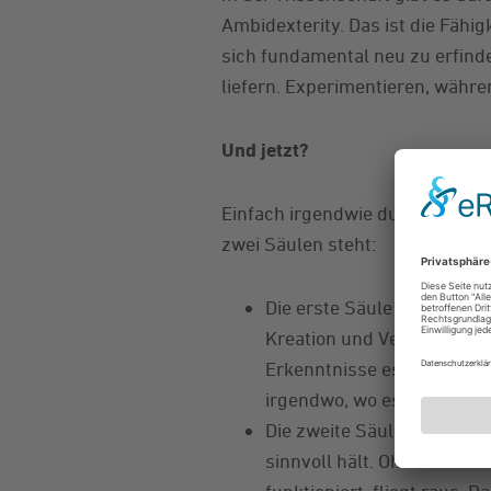
Ambidexterity. Das ist die Fähi
sich fundamental neu zu erfinde
liefern. Experimentieren, währ
Und jetzt?
Einfach irgendwie durchwurscht
zwei Säulen steht:
Die erste Säule ist Strukt
Kreation und Verwaltung. J
Erkenntnisse es gibt, welc
irgendwo, wo es niemand li
Die zweite Säule ist Freih
sinnvoll hält. Ohne Geneh