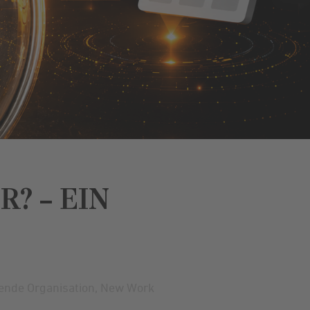
? – EIN
ende Organisation
,
New Work