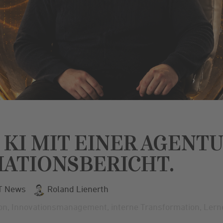
KI MIT EINER AGENTUR
ATIONSBERICHT.
T News
Roland Lienerth
ion
,
Innovationsmanagement
,
interne Transformation
,
Lern