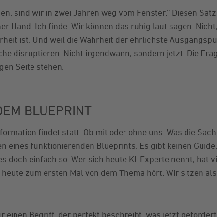
, sind wir in zwei Jahren weg vom Fenster.“ Diesen Satz h
er Hand. Ich finde: Wir können das ruhig laut sagen. Nicht
rheit ist. Und weil die Wahrheit der ehrlichste Ausgangspu
he disruptieren. Nicht irgendwann, sondern jetzt. Die Frag
igen Seite stehen.
DEM BLUEPRINT
formation findet statt. Ob mit oder ohne uns. Was die Sach
len eines funktionierenden Blueprints. Es gibt keinen Guide
s doch einfach so. Wer sich heute KI-Experte nennt, hat vi
heute zum ersten Mal von dem Thema hört. Wir sitzen also
r einen Begriff, der perfekt beschreibt, was jetzt gefordert