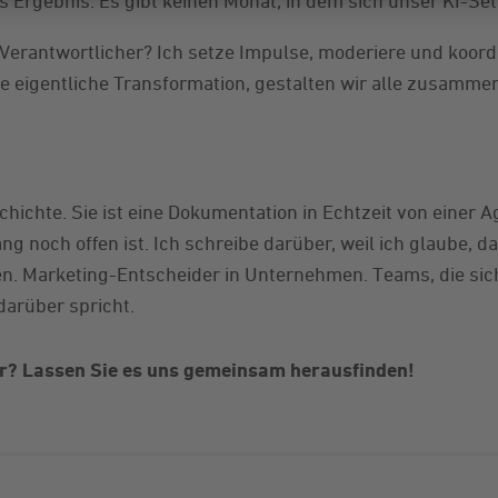
Das Ergebnis: Es gibt keinen Monat, in dem sich unser KI-Se
-Verantwortlicher? Ich setze Impulse, moderiere und koor
ie eigentliche Transformation, gestalten wir alle zusamme
chichte. Sie ist eine Dokumentation in Echtzeit von einer A
g noch offen ist. Ich schreibe darüber, weil ich glaube, d
 Marketing-Entscheider in Unternehmen. Teams, die sich
darüber spricht.
r? Lassen Sie es uns gemeinsam herausfinden!