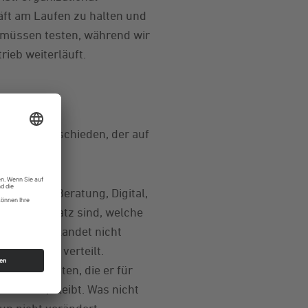
häft am Laufen zu halten und
ir müssen testen, während wir
ieb weiterläuft.
Ansatz entschieden, der auf
zusammen. Beratung, Digital,
ols im Einsatz sind, welche
ses Wissen landet nicht
ganisation verteilt.
e Tools testen, die er für
bewährt, bleibt. Was nicht