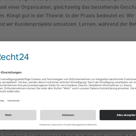
gkeit einer Organisation, gleichzeitig das bestehende Gesc
n. Klingt gut in der Theorie. In der Praxis bedeutet es: W
end wir Kundenprojekte umsetzen. Lernen, während der Betr
eln? Nicht ganz. Wir von REIZPUNKT haben uns für einen 
ur. In regelmäßigen Abständen setzen sich die Kernteams 
eder Bereich bringt mit, was er ausprobiert hat, welche To
he Prozesse sich für Automatisierung eignen könnten. Die
est, sondern es wird über Team-Events in der gesamten Or
eit. Außerhalb dieser fixen Austauschformate kann jeder neu
migungsprozess, ohne großes Auswahlverfahren. Was sich 