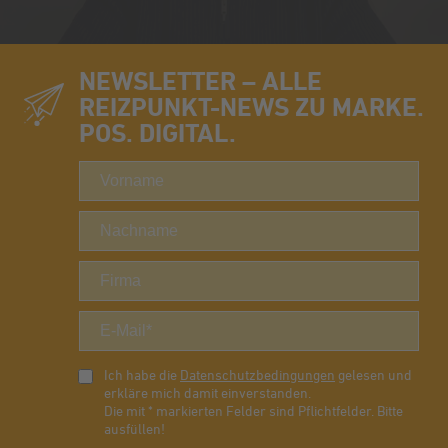
NEWSLETTER – ALLE
REIZPUNKT-NEWS ZU MARKE.
POS. DIGITAL.
Ich habe die
Datenschutzbedingungen
gelesen und
erkläre mich damit einverstanden.
Die mit * markierten Felder sind Pflichtfelder. Bitte
ausfüllen!