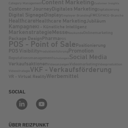
Content Marketing
Category Management
Customer Insights
Customer Journey
Digitales Marketing
Digitalisierung
Digital Signage
Display
FMCG
Employer Branding
FMCG-Branche
Healthcare
Healthcare Marketing
Jubiläum
Kampagne
KI - Künstliche Intelligenz
Markenstrategie
Messe
Onlinemarketing
Neukunde
Pharma
Package Design
POS
POS - Point of Sale
Positionierung
Promotion
POS Visibility
Produkteinführung
Social Media
Reputationsmanagement
Schulungen
Verkaufsaktionen
Videomarketing
Videoanzeigen
Videoproduktion
VKF - Verkaufsförderung
Videostrategie
Werbemittel
VR - Virtual Reality
SOCIAL
ÜBER REIZPUNKT