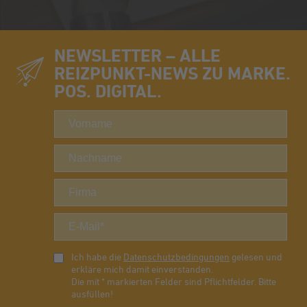
NEWSLETTER – ALLE
REIZPUNKT-NEWS ZU MARKE.
POS. DIGITAL.
Ich habe die
Datenschutzbedingungen
gelesen und
erkläre mich damit einverstanden.
Die mit * markierten Felder sind Pflichtfelder. Bitte
ausfüllen!