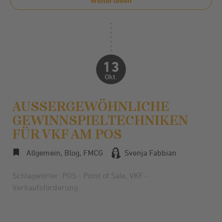
Weiterlesen
13
Okt.
AUSSERGEWÖHNLICHE G
EWINNSPIELTECHNIKEN F
ÜR VKF AM POS
Allgemein
,
Blog
,
FMCG
Svenja Fabbian
Schlagwörter:
POS - Point of Sale
,
VKF -
Verkaufsförderung