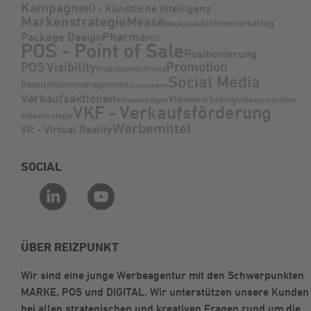
Kampagne
KI - Künstliche Intelligenz
Markenstrategie
Messe
Onlinemarketing
Neukunde
Pharma
Package Design
POS
POS - Point of Sale
Positionierung
Promotion
POS Visibility
Produkteinführung
Social Media
Reputationsmanagement
Schulungen
Verkaufsaktionen
Videomarketing
Videoanzeigen
Videoproduktion
VKF - Verkaufsförderung
Videostrategie
Werbemittel
VR - Virtual Reality
SOCIAL
ÜBER REIZPUNKT
Wir sind eine junge Werbeagentur mit den Schwerpunkten
MARKE, POS und DIGITAL. Wir unterstützen unsere Kunden
bei allen strategischen und kreativen Fragen rund um die