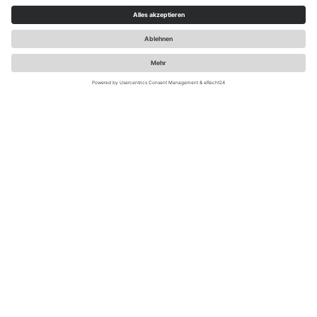
LUST AUF REIZENDE NEWS ZU
MARKE.POS.DIGITAL?
Ich habe die
Datenschutzbedingungen
gelesen und
erkläre mich damit einverstanden.