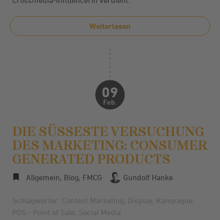
Crossmedia-Influencerin verdient.
Weiterlesen
09
Feb.
DIE SÜSSESTE VERSUCHUNG D
ES MARKETING: CONSUMER G
ENERATED PRODUCTS
Allgemein
,
Blog
,
FMCG
Gundolf Hanke
Schlagwörter:
Content Marketing
,
Display
,
Kampagne
,
POS - Point of Sale
,
Social Media