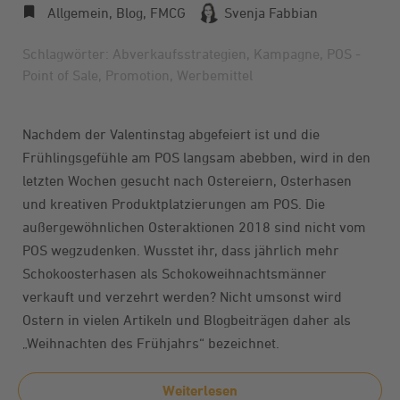
Allgemein
,
Blog
,
FMCG
Svenja Fabbian
Schlagwörter:
Abverkaufsstrategien
,
Kampagne
,
POS -
Point of Sale
,
Promotion
,
Werbemittel
Nachdem der Valentinstag abgefeiert ist und die
Frühlingsgefühle am POS langsam abebben, wird in den
letzten Wochen gesucht nach Ostereiern, Osterhasen
und kreativen Produktplatzierungen am POS. Die
außergewöhnlichen Osteraktionen 2018 sind nicht vom
POS wegzudenken. Wusstet ihr, dass jährlich mehr
Schokoosterhasen als Schokoweihnachtsmänner
verkauft und verzehrt werden? Nicht umsonst wird
Ostern in vielen Artikeln und Blogbeiträgen daher als
„Weihnachten des Frühjahrs“ bezeichnet.
Weiterlesen