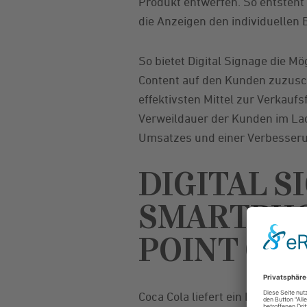
Produkt entwerfen. So entsteht
die Anzeigen den individuellen
So bietet Digital Signage die M
Content auf den Kunden zuzuschn
effektivsten Mittel zur Verkauf
Verweildauer der Kunden im Lad
Umsatzes und einer Verbesserun
DIGITAL S
SMARTPHO
POINT OF 
Coca Cola liefert ein Best Pract