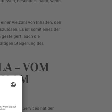
influssen, besonders dann, wenn
einer Vielzahl von Inhalten, den
zulösen. Es ist somit eines der
 gesteigert, auch die
altigen Steigerung des
LA – VOM
AY AM
d auf Google Services hat der