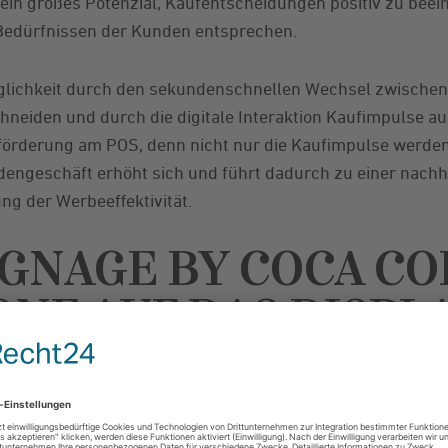
 ein großes Potenzial, Kaufentscheidungen positiv zu bee
 Bedürfnissen der Kunden entsprechen.
öglichkeit durch den sekundenschnellen Wechsel zwischen 
eiden und durch die digitale Interaktion Kaufimpulse aus
sförderung am POS, denn nicht nur die Kaufimpulse werden
engeschäft erhöht sich und führt dadurch zu einer nachh
g der Werbeeffektivität.
IGNAGE BY COCA CO
NE AUF DAS DISPL
SALE
ice Beispiel für kreative Digital Signage Systeme: Basieren