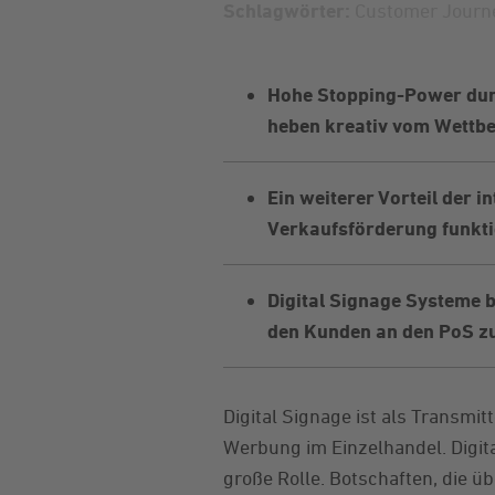
Schlagwörter:
Customer Journ
Hohe Stopping-Power durc
heben kreativ vom Wettb
Ein weiterer Vorteil der 
Verkaufsförderung funkti
Digital Signage Systeme b
den Kunden an den PoS zu
Digital Signage ist als Transmi
Werbung im Einzelhandel. Digita
große Rolle. Botschaften, die ü