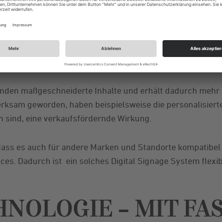
ckelt. Ziel dieser Maßnahme ist es, individuelle Informati
OS auszuspielen und dadurch mehr Kunden anzusprechen.
t Daten via Beacon-Technologie an das Cloud-System wei
en über das Surfverhalten, woraufhin die Google Cloud 
it abspielt.
nden maßgeschneiderte Inhalte und erhält dadurch mehr 
erksam geworden, haben beispielsweise die personalisiert
 sind, eine verkaufsfördernde Wirkung.
 dass es auch für andere Marken und Standorte kompatibel 
ces. Dadurch ist ein solches Digital Signage System flexi
NOLOGIE – MIT FA