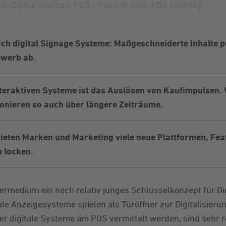
ey
,
Digital Signage
,
POS - Point of Sale
,
POS Visibility
h digital Signage Systeme: Maßgeschneiderte Inhalte 
ewerb ab.
interaktiven Systeme ist das Auslösen von Kaufimpulsen. 
onieren so auch über längere Zeiträume.
ieten Marken und Marketing viele neue Plattformen, Fea
 locken.
ttermedium ein noch relativ junges Schlüsselkonzept für D
le Anzeigesysteme spielen als Türöffner zur Digitalisierun
ber digitale Systeme am POS vermittelt werden, sind sehr 