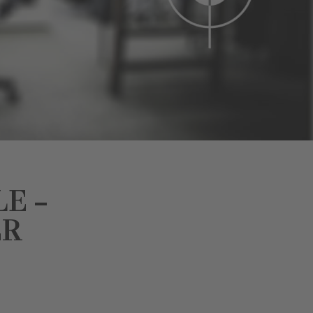
LE –
ER