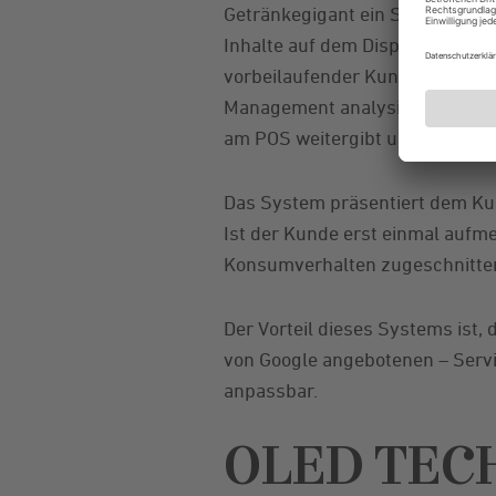
Getränkegigant ein System entwi
Inhalte auf dem Display am P
vorbeilaufender Kunden übergib
Management analysisert Userdat
am POS weitergibt und in Echtze
Das System präsentiert dem Ku
Ist der Kunde erst einmal aufm
Konsumverhalten zugeschnitten
Der Vorteil dieses Systems ist,
von Google angebotenen – Servi
anpassbar.
OLED TECH