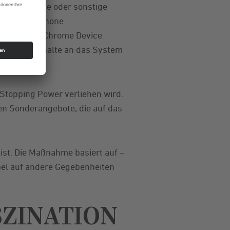
onen, Rabatte oder sonstige
 Das Smartphone
ter. Google Chrome Device
passende Inhalte an das System
Stopping Power verliehen wird.
en Sonderangebote, die auf das
ist. Die Maßnahme basiert auf –
bel auf andere Gegebenheiten
SZINATION