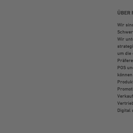
ÜBER 
Wir sin
Schwer
Wir unt
strateg
um die
Präfer
POS und
können 
Produk
Promoti
Verkau
Vertrie
Digital