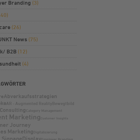
yer Branding
(3)
(40)
care
(26)
UNKT News
(75)
k/ B2B
(12)
sundheit
(4)
AGWÖRTER
Abverkaufsstrategien
re
eke
AR - Augmented Reality
Bewegtbild
Consulting
Category Management
ent Marketing
Customer Insights
mer Journey
les Marketing
Digitalisierung
l Signage
Display
Employer Branding