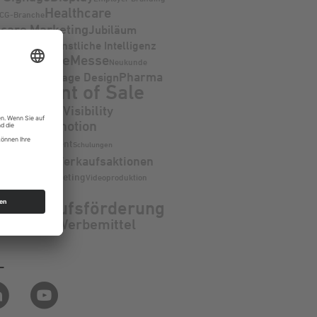
Healthcare
CG-Branche
hcare Marketing
Jubiläum
agne
KI - Künstliche Intelligenz
nstrategie
Messe
Neukunde
Pharma
Package Design
arketing
S - Point of Sale
POS Visibility
nierung
Promotion
inführung
ionsmanagement
Schulungen
al Media
Verkaufsaktionen
Videomarketing
igen
Videoproduktion
tegie
- Verkaufsförderung
Werbemittel
tual Reality
L