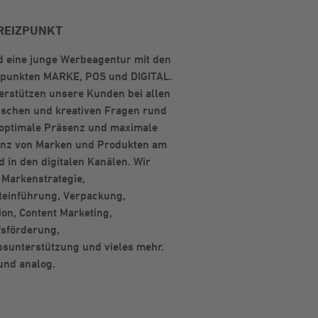
REIZPUNKT
d eine junge Werbeagentur mit den
punkten MARKE, POS und DIGITAL.
erstützen unsere Kunden bei allen
ischen und kreativen Fragen rund
 optimale Präsenz und maximale
enz von Marken und Produkten am
 in den digitalen Kanälen. Wir
Markenstrategie,
teinführung, Verpackung,
on, Content Marketing,
fsförderung,
bsunterstützung und vieles mehr.
 und analog.