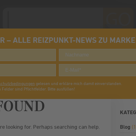
 – ALLE REIZPUNKT-NEWS ZU MARKE. 
schutzbedingungen
gelesen und erkläre mich damit einverstanden.
 Felder sind Pflichtfelder. Bitte ausfüllen!
FOUND
KATEG
re looking for. Perhaps searching can help.
Blog
(1