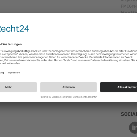
FMCG
FM
Healt
Kamp
Marke
Onlinem
PO
POS
Positio
Produkte
Reputat
Soci
Videoanze
Videostra
VKF 
VR - Vir
SOCIA