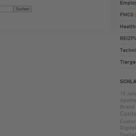
Emplo
FMCG
Health
REIZP
Techni
Tierge
SCHL
10 Jah
Apoth
Brand 
Cont
Custo
Digita
Digita