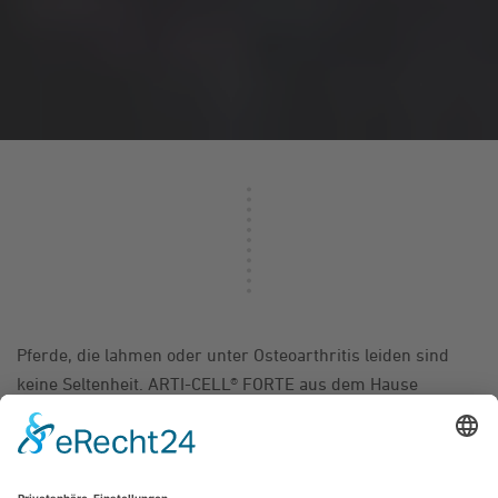
Pferde, die lahmen oder unter Osteoarthritis leiden sind
keine Seltenheit. ARTI-CELL® FORTE aus dem Hause
Boehringer Ingelheim Vetmedica ist ein neues und
innovatives Tierarzneimittel (Rx) zur Behandlung von
gering- bis mittelgradiger wiederkehrender Lahmheit bei