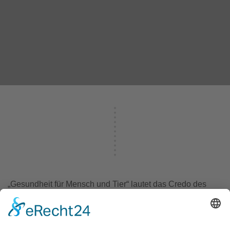
„Gesundheit für Mensch und Tier“ lautet das Credo des
Boehringer Ingelheim Regional Centers Vienna (kurz
RCV). Als Teil des deutschen Pharmaunternehmens
Boehringer Ingelheim zählt es zu den Top 20