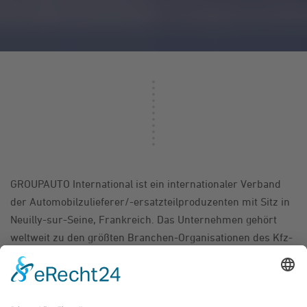
GROUPAUTO International ist ein internationaler Verband
der Automobilzulieferer/-ersatzteilproduzenten mit Sitz in
Neuilly-sur-Seine, Frankreich. Das Unternehmen gehört
weltweit zu den größten Branchen-Organisationen des Kfz-
Aftermarktes. Es betreibt eine Einkaufs- und
Marketingkooperation, entwickelt Marketingsysteme,
vermarktet Werkstattsysteme im Flotten- und