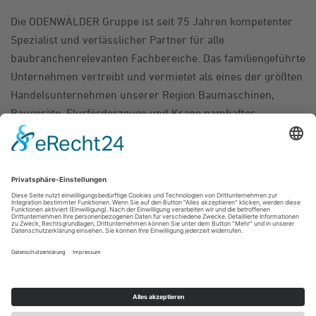
Die ODENWÄLDER Gruppe ist seit 75 Jahren kompetenter
Spezialist und verlässlicher Partner für alle
baubranchenrelevanten Fachbereiche. Das familiengeführte
Unternehmen vertreibt und vermietet als eines der größten
Handelsunternehmen unserer Region Baumaschinen,
Baugeräte, Flurförderzeuge und Krane namhafter
Hersteller. Jeder Standort verfügt darüber hinaus über ein
gut sortiertes Baugeräte-Center: Hier findet der
professionelle Anwender ebenso wie der qualitätsbewusste
Privatkunde alles, was das Herz begehrt. Ein umfassendes
Dienstleistungs-, Service- und Schulungsspektrum rundet
das Angebot ab. Wichtige Erfolgsfaktoren sind unter
anderem die kontinuierliche Bereitschaft zur Innovation,
gepaart mit einem hohen Qualitätsanspruch. Hoch-, Tief-,
Straßen- oder Garten- und Landschaftsbau? Die
ODENWÄLDER Gruppe ist für ihre Kunden da, mit
profundem Know-how, engagiertem Service und