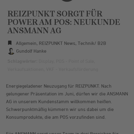
REIZPUNKT SORGT FÜR
POWER AM POS: NEUKUNDE
ANSMANN AG
Allgemein
,
REIZPUNKT News
,
Technik/ B2B
Gundolf Hanke
Schlagwörter:
Display
,
POS - Point of Sale
,
Verkaufsaktionen
,
VKF - Verkaufsförderung
Energiegeladener Neuzugang für REIZPUNKT. Nach
gelungener Präsentation im Juni, dürfen wir die ANSMANN
AG in unserem Kundenstamm willkommen heißen.
Schwerpunktmäßig kümmern wir uns dabei um die
Konsumprodukte, die am POS vorzufinden sind.
Für ANSMANN sorgt unser Team in drei Bereichen für