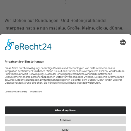
Wir stehen auf Rundungen! Und Reifengroßhandel
Interpneu hat sie nun mal alle. Große, kleine, dicke, dünne.
Und immer sofort online verfügbar. Da freut sich auch der
Reifen-Wiederverkäufer.