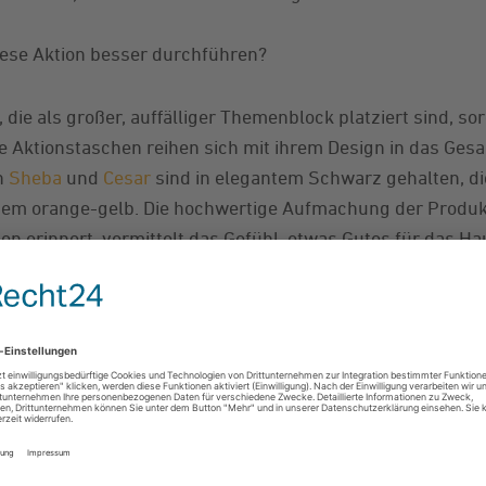
iese Aktion besser durchführen?
die als großer, auffälliger Themenblock platziert sind, sor
e Aktionstaschen reihen sich mit ihrem Design in das Gesa
n
Sheba
und
Cesar
sind in elegantem Schwarz gehalten, di
chem orange-gelb. Die hochwertige Aufmachung der Prod
n erinnert, vermittelt das Gefühl, etwas Gutes für das Hau
interlässt bei Kunden einen bleibenden Eindruck. Besonder
sten Kunden kaufen Nahrung für ihr Haustier wiederholt vo
e weiß Mars: Emotionalisierte Werbung spricht die Kunde
schnittlich 100 Sekunden ist die richtige Ansprache der K
Wording versucht Mars den Durchschnitts-Tiernahrungsku
echen. Angefangen mit dem Namen der Aktion „Für Deine L