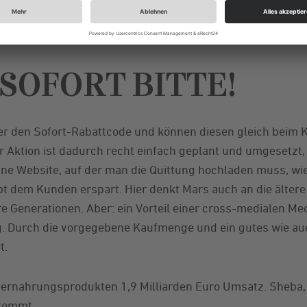
eren Besten“ setzt Mars auf die enge Beziehung zwischen
iert an der Aktion teilzunehmen und letztendlich auch de
SOFORT BITTE!
er den Sofort-Rabattcode und können diesen gleich beim K
Aktion ist dadurch recht einfach geplant und umgesetzt, d
eine Website, auf der man die Quittung hochladen muss, wi
t dem Kunden erspart. Hier denkt Mars auch an die ältere 
ere Generationen. Aber: ein Vorteil einer cross-medialen Me
g. Durch die vorgegebene Kaufmenge und ein gutes wie au
t.
ernahrungsprodukten 1,9 Milliarden Euro Umsatz. Sheba, 
ikommt.