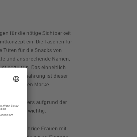
gen für die nötige Sichtbarkeit
mtkonzept ein: Die Taschen für
e Tüten für die Snacks von
ukte und ansprechende Namen,
stier zu tun. Das einheitlich
s bei Tiernahrung ist dieser
n der gleichen Marke.
n an. Besonders aufgrund der
unden hier wichtig.
nden (48-jährige Frauen mit
iebsten“ bis hin zu Slogans