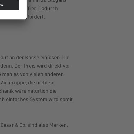
 Mensch und Tier. Dadurch
r Verkauf gefördert.
auf an der Kasse einlösen. Die
enn: Der Preis wird direkt vor
e man es von vielen anderen
Zielgruppe, die nicht so
chanik wäre natürlich die
ch einfaches System wird somit
Cesar & Co. sind also Marken,