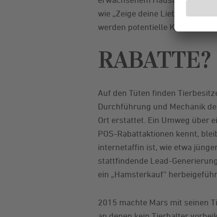
wie „Zeige deine Liebe mit Uns
werden potentielle Kunden motiv
RABATTE? 
Auf den Tüten finden Tierbesitz
Durchführung und Mechanik der 
Ort erstattet. Ein Umweg über 
POS-Rabattaktionen kennt, bleib
internetaffin ist, wie etwa jüng
stattfindende Lead-Generierun
ein „Hamsterkauf“ herbeigeführ
2015 machte Mars mit seinen Ti
an denen kein Tierhalter vorbe