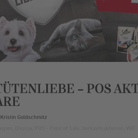
TÜTENLIEBE – POS AK
ARE
Kristin Goldschmitz
egien
,
Display
,
POS - Point of Sale
,
Verkaufsaktionen
,
VKF 