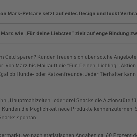
on Mars-Petcare setzt auf edles Design und lockt Verbr
Mars wie „Für deine Liebsten“ zielt auf enge Bindung z
m Geld sparen? Kunden freuen sich über solche Angebote! 
. Von März bis Mai läuft die “Für-Deinen-Liebling“-Aktion
Egal ob Hunde- oder Katzenfreunde: Jeder Tierhalter kann 
n „Hauptmahlzeiten“ oder drei Snacks die Aktionstüte fül
n Kunden die Möglichkeit neue Produkte kennenzulernen. 
 Snacks spontan.
rmarkt, wo nach statistischen Angaben ca. 60 Prozent der