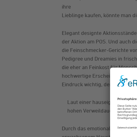
ihre
Lieblinge kaufen, könnte man d
Elegant designte Aktionsstände, 
der Aktion am POS. Und auch di
die Feinschmecker-Gerichte vo
Pedigree und Dreamies in fris
die eher an Feinkost für Mensche
hochwertige Erscheinungsbild h
Eindruck wichtig, denn die mei
Laut einer hauseigenen Studi
hohen Verweildauer von durch
Durch das emotional besetzte 
erwachsenem Haustier) anzuspr