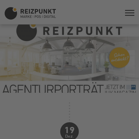
19
Dez.