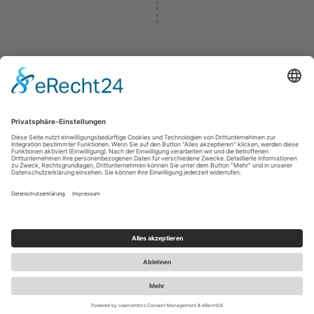
Die RP-Group mit dem Unternehmensbereich RP-Technik
ist deutschlandweit führend bei der Entwicklung und
Fertigung von Not- und Sicherheitsleuchten mit innovativer
LED- und Wireless-Technologie. Das Produktportfolio
umfasst außerdem Allgemeinbeleuchtung mit smarten
Lichtsteuerungstechnologien, variable
Zentralbatteriesysteme und leistungsfähige Batterien sowie
ein komplettes Photovoltaik-Produktportfolio – engineered
und made in Germany.